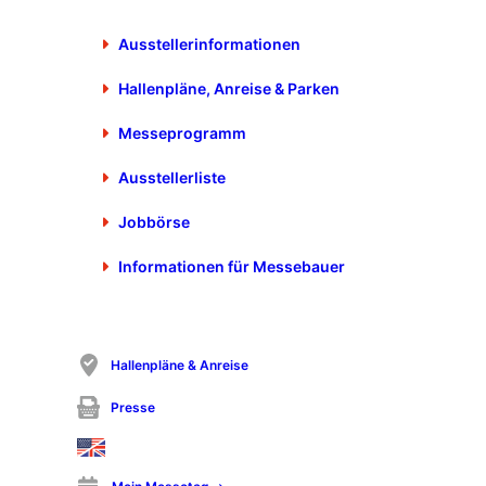
Produktionsanforderungen an. Dank des modularen Aufbaus
kann eine Werkzeugsicherung jederzeit einfach integriert
oder nachgerüstet werden.
Ausstellerinformationen
Mit seiner kompakten 4 Achs Steuerung kombiniert der PCS
100 hohe Performance mit minimalem Platzbedarf und
Hallenpläne, Anreise & Parken
eignet sich damit ideal für moderne, platzsparende
Anlagenkonzepte. Steckbare Anschlüsse sorgen für eine
schnelle Installation, während die Industrie 4.0 Fähigkeit mit
Messeprogramm
OPC UA eine nahtlose Einbindung in vernetzte
Produktionsumgebungen ermöglicht. Für maximale
Ausstellerliste
Bedienfreundlichkeit setzt Nidec SYS auf die bewährte HMI
Oberfläche der großen Steuerungssysteme – inklusive
Benutzerverwaltung, umfangreicher Diagnosefunktionen und
Jobbörse
weiterer etablierter Features.
Informationen für Messebauer
Nidec SYS GmbH
Hallenpläne & Anreise
Josef-Buchinger-Str. 8
94481 Grafenau
Presse
+49 8552 96390
+49 8552 9639-40
info@nidecsys.com