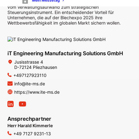
Mein Messetag
Mit dem EMC.Teamplaner wird die Personaleinsatzplanung
vom Verwaltungsaufwand zum strategischen
Steuerungsinstrument. Ein entscheidender Vorteil für
Unternehmen, die auf der Blechexpo 2025 ihre
Wettbewerbsfähigkeit im globalen Markt sichern wollen.
iT Engineering Manufacturing Solutions GmbH
Jusisstrasse 4
D-72124 Pliezhausen
+497127923110
info@ite-ms.de
https://www.ite-ms.de
Ansprechpartner
Herr Harald Kimmerle
+49 7127 9231-13