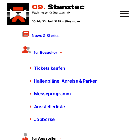
News & Stories
für Besucher
Tickets kaufen
Hallenpläne, Anreise & Parken
Messeprogramm
Für Messebauer
Ausstellerliste
Hier erhalten Sie kompakt alle Informationen
Jobbörse
zu den wichtigen Fragen des
Messestandbaues. Diese Informationen
für Aussteller