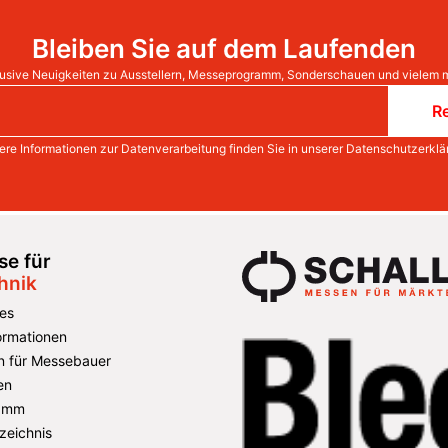
Bleiben Sie auf dem Laufenden
usive Neuigkeiten zu Ausstellern, Messeprogramm, Sonderschauen und vielem 
Re
ere Informationen zur Datenverarbeitung finden Sie in unserer
Datenschutzerklä
e für
hnik
es
formationen
n für Messebauer
en
amm
zeichnis