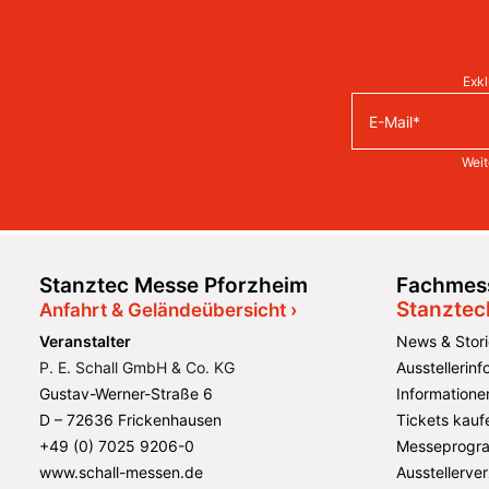
Exkl
Weit
Stanztec Messe Pforzheim
Fachmess
Stanztec
Anfahrt & Geländeübersicht ›
Veranstalter
News & Stori
P. E. Schall GmbH & Co. KG
Ausstellerin
Gustav-Werner-Straße 6
Informatione
D – 72636 Frickenhausen
Tickets kauf
+49 (0) 7025 9206-0
Messeprogr
www.schall-messen.de
Ausstellerver