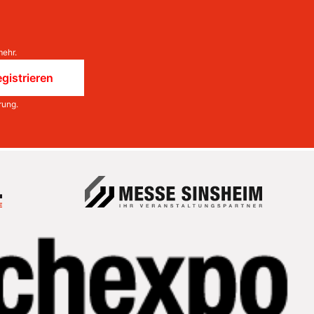
mehr.
gistrieren
rung
.